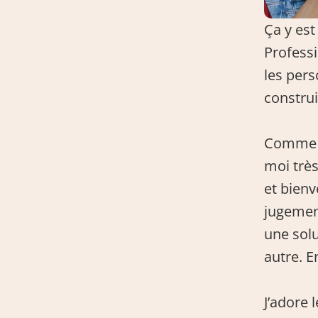
Ça y est
Professi
les pers
construi
Comme j
moi très
et bienve
jugement
une solu
autre. E
J’adore 