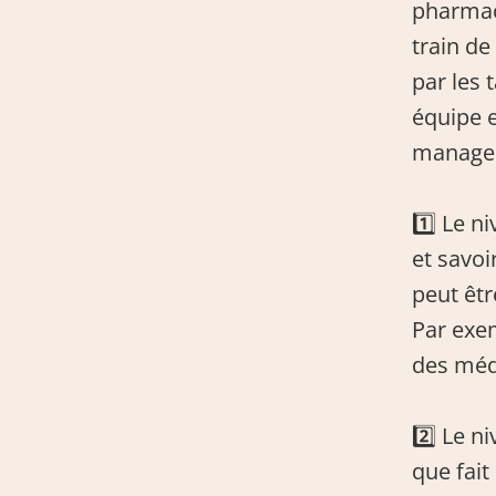
pharmaci
train de
par les 
équipe et
managem
1️⃣ Le n
et savoi
peut êtr
Par exem
des méd
2️⃣ Le n
que fait