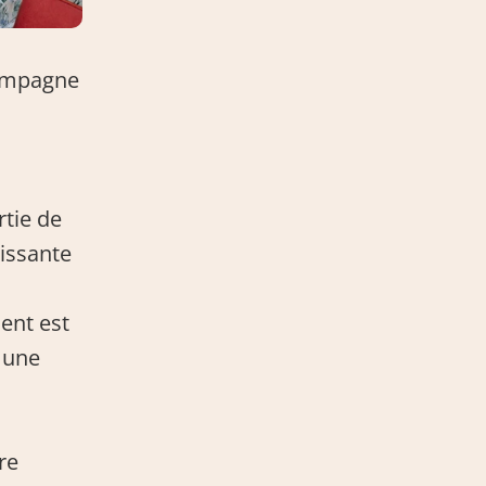
ompagne 
ie de 
issante 
nt est 
 une 
e 