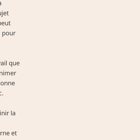
 
et 
eut 
 pour 
il que 
nimer 
bonne 
c.
ir la 
ne et 