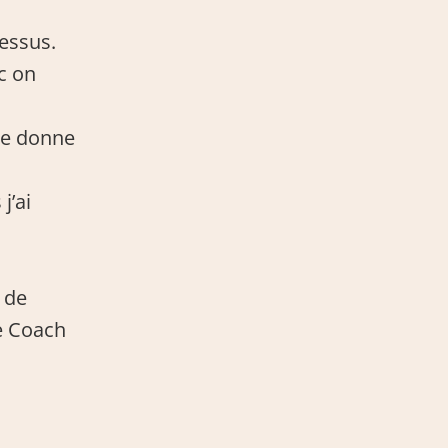
essus. 
 on 
e donne 
’ai 
de 
 Coach 