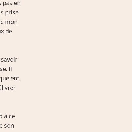
s pas en 
 prise 
ec mon 
ux de 
savoir 
. Il 
ue etc. 
ivrer 
 à ce 
e son 