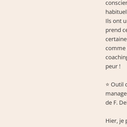
conscie
habituel
Ils ont 
prend ce
certain
comme ob
coaching 
peur !
⭐ Outil 
managem
de F. Del
Hier, je