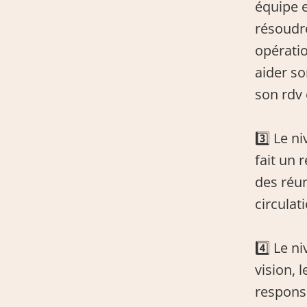
équipe e
résoudr
opérati
aider so
son rdv 
3️⃣ Le n
fait un 
des réun
circulat
4️⃣ Le n
vision, l
responsa