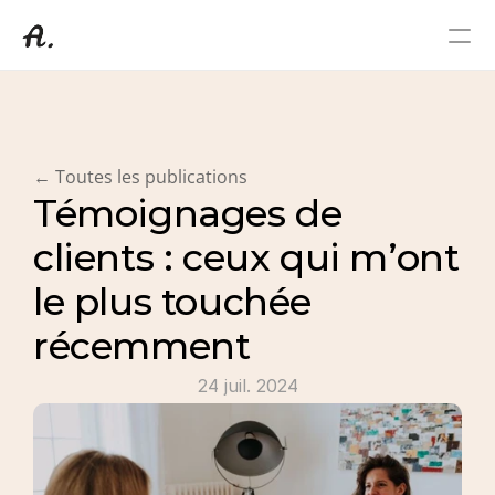
Coaching Professionnel
A propos de moi
Témoignages
← Toutes les publications
Contact
Témoignages de 
Blog
clients : ceux qui m’ont 
le plus touchée 
récemment
24 juil. 2024