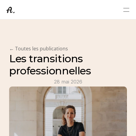
Coaching Professionnel
A propos de moi
Témoignages
← Toutes les publications
Contact
Les transitions 
Blog
professionnelles
28 mai 2026