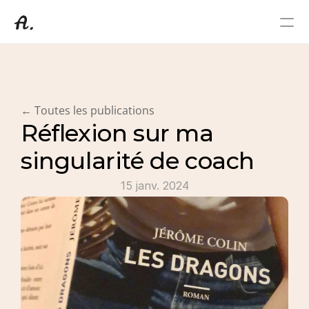
Coaching Professionnel
A propos de moi
Témoignages
← Toutes les publications
Contact
Réflexion sur ma 
Blog
singularité de coach
15 janv. 2024